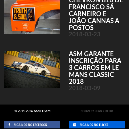
CHEVRON B16 DE
FRANCISCO SÁ
CARNEIRO E
JOÃO CANNAS A
POSTOS
2018-03-23
ASM GARANTE
INSCRIÇÃO PARA
3 CARROS EM LE
MANS CLASSIC
2018
2018-03-09
DESIGN BY HUGO RIBEIRO
© 2011-2026 ASM TEAM
SIGA-NOS NO FACEBOOK
SIGA-NOS NO FLICKR