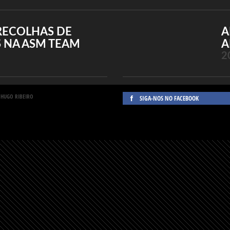
RECOLHAS DE
A
 NA ASM TEAM
A
2
 HUGO RIBEIRO
SIGA-NOS NO FACEBOOK