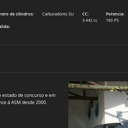
ero de cilindros:
Carburadores SU
CC:
Potencia:
3.442 cc
160 PS
lida:
 estado de concurso e em
nce à ASM desde 2000.