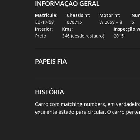
INFORMAÇÃO GERAL
Matricula:
Chassis nº:
Motor nº:
Num
EB-17-69
670715
W 2059 – 8
6
Interior:
Kms:
Inspecção va
Preto
346 (desde restauro)
2015
PAPEIS FIA
HISTÓRIA
Carro com matching numbers, em verdadeiro
excelente estado para circular.
O carro perte