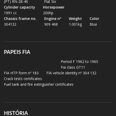
(PT) RN-28-46
Flat Six
Cylinder capacity
Horsepower
1991 cc
200hp
Chassis frame no.
Engine nº
Weight
Color
304132
909 468
1.001kg
Blue
PAPEIS FIA
Period F 1962 to 1965
Fia class GT11
FIA HTP form nº 183
FIA vehicle identity nº 304 132
Crack tests certificates
Fuel tank and fire extinguisher certificates
HISTÓRIA