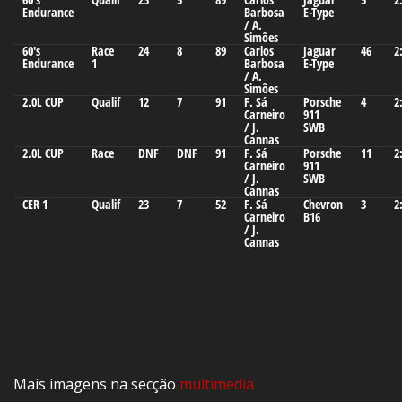
Endurance
Barbosa
E-Type
/ A.
Simões
60's
Race
24
8
89
Carlos
Jaguar
46
2
Endurance
1
Barbosa
E-Type
/ A.
Simões
2.0L CUP
Qualif
12
7
91
F. Sá
Porsche
4
2
Carneiro
911
/ J.
SWB
Cannas
2.0L CUP
Race
DNF
DNF
91
F. Sá
Porsche
11
2
Carneiro
911
/ J.
SWB
Cannas
CER 1
Qualif
23
7
52
F. Sá
Chevron
3
2
Carneiro
B16
/ J.
Cannas
Mais imagens na secção
multimedia