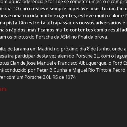
 com pouca aderência e fácil de se cometer um erro e compr
emana.
“O carro esteve sempre impecável mas, foi um fim 
os e uma corrida muito exigentes, esteve muito calor e f
uma pista tão estreita ultrapassar os nossos adversários e
ais rápidos, mas ficamos muito contentes com o resulta
m os pilotos do Porsche da ASM no final da prova.
uito de Jarama em Madrid no próximo dia 8 de Junho, onde a
sa ira participar desta vez alem do Porsche 2L, com o Jagua
Lotus Elan de Jose Manuel e Francisco Albuquerque, o Ford E
á conduzido por Peter B Cunha e Miguel Rio Tinto e Pedro
rer com um Porsche 3.0L RS de 1974.
ens