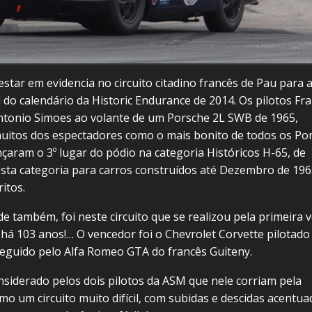
star em evidencia no circuito citadino francês de Pau para 
 do calendário da Historic Endurance de 2014. Os pilotos Fra
ntonio Simoes ao volante de um Porsche 2L SWB de 1965,
uitos dos espectadores como o mais bonito de todos os Po
nçaram o 3º lugar do pódio na categoria Históricos H-65, de
esta categoria para carros construídos até Dezembro de 196
itos.
e também, foi neste circuito que se realizou pela primeira 
há 103 anos!… O vencedor foi o Chevrolet Corvette pilotado
eguido pelo Alfa Romeo GTA do francês Guiteny.
onsiderado pelos dois pilotos da ASM que nele corriam pela
mo um circuito muito difícil, com subidas e descidas acentua