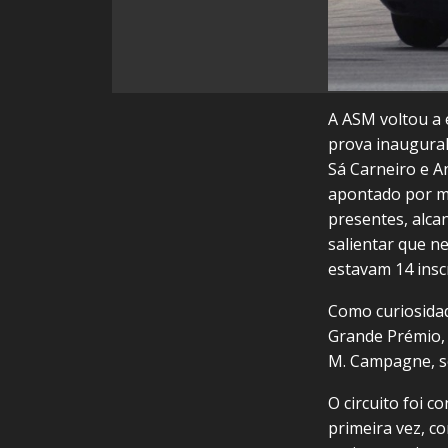
A ASM voltou a e
prova inaugural
Sá Carneiro e A
apontado por m
presentes, alca
salientar que n
estavam 14 inscr
Como curiosidad
Grande Prémio, 
M. Campagne, s
O circuito foi c
primeira vez, co