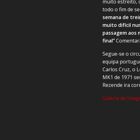
muito estreito,
todo o fim de s
semana de trein
muito difícil n
passagem aos m
final”
Comentara
Segue-se o circ
equipa portugue
Carlos Cruz, o 
MK1 de 1971 ser
Rezende ira cor
Galeria de Imag