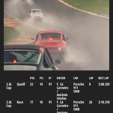
POS
PIC
Nº
DRIVER
CAR
LAP
BEST LAP
2.0L
Qualif
23
14
91
F. Sá
Porsche
8
3:08.359
Cup
Carneiro
911
/
SWB
António
Simões
2.0L
Race
17
10
91
F. Sá
Porsche
26
3:10.378
Cup
Carneiro
911
/
SWB
António