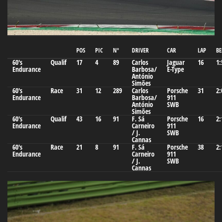
POS
PIC
Nº
DRIVER
CAR
LAP
BE
60's
Qualif
17
4
89
Carlos
Jaguar
16
1:
Endurance
Barbosa/
E-Type
António
Simões
60's
Race
31
12
289
Carlos
Porsche
31
2:
Endurance
Barbosa/
911
António
SWB
Simões
60's
Qualif
43
16
91
F. Sá
Porsche
16
2:
Endurance
Carneiro
911
/ J.
SWB
Cannas
60's
Race
21
8
91
F. Sá
Porsche
38
2:
Endurance
Carneiro
911
/ J.
SWB
Cannas