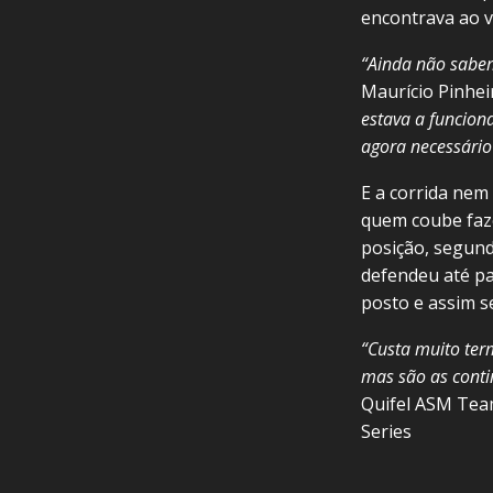
encontrava ao 
“Ainda não sabe
Maurício Pinhei
estava a funcion
agora necessário
E a corrida nem
quem coube faze
posição, segund
defendeu até pa
posto e assim s
“Custa muito ter
mas são as conti
Quifel ASM Team
Series