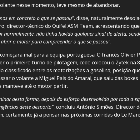
volante nesse momento, teve mesmo de abandonar.
mos em concreto o que se passou”
, disse, naturalmente desola
ro, director-técnico do Quifel ASM Team, acrescentando qu
ar normalmente, não tinha havido qualquer sinal de alerta, send
 abrir o motor para compreender o que se passou”
.
 começara mal para a equipa portuguesa. O francês Olivier Pl
r o primeiro turno de pilotagem, cedo colocou o Zytek na 8
o classificado entre as motorizações a gasolina, posição qu
ssar o volante a Miguel Pais do Amaral, que saiu das boxes 
e manteve até o motor partir.
minar desta forma, depois do esforço desenvolvido por toda a eq
ngências deste desporto”
, concluiu António Simões, Director 
, certamente já a pensar nas próximas corridas do Le Man