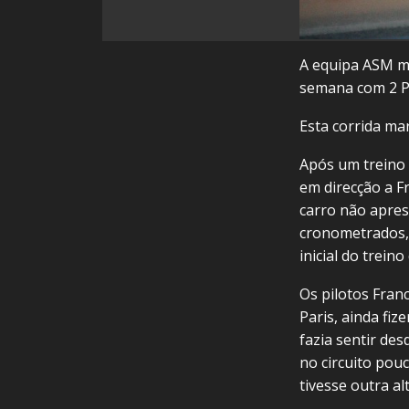
A equipa ASM ma
semana com 2 P
Esta corrida mar
Após um treino n
em direcção a F
carro não apres
cronometrados,
inicial do treino
Os pilotos Fran
Paris, ainda fi
fazia sentir de
no circuito pouc
tivesse outra al