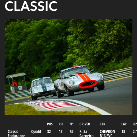
CLASSIC
POS
PIC
Nº
DRIVER
CAR
LAP
BE
Classic
Qualif
32
13
52
F. Sá
CHEVRON
18
2:
Endurance
Carneiro
B16 FVC