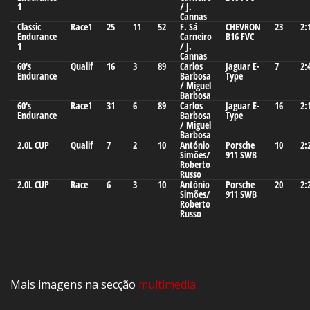
1
/ J.
Cannas
Classic
Race1
25
11
52
F. Sá
CHEVRON
23
2:
Endurance
Carneiro
B16 FVC
1
/ J.
Cannas
60's
Qualif
16
3
89
Carlos
Jaguar E-
7
2:
Endurance
Barbosa
Type
/ Miguel
Barbosa
60's
Race1
31
6
89
Carlos
Jaguar E-
16
2:
Endurance
Barbosa
Type
/ Miguel
Barbosa
2.0L CUP
Qualif
7
2
10
António
Porsche
10
2:
Simões/
911 SWB
Roberto
Russo
2.0L CUP
Race
6
3
10
António
Porsche
20
2:
Simões/
911 SWB
Roberto
Russo
Mais imagens na secção
multimedia