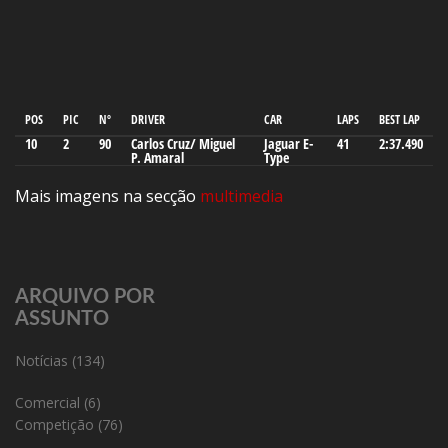
POS
PIC
Nº
DRIVER
CAR
LAPS
BEST LAP
10
2
90
Carlos Cruz/ Miguel
Jaguar E-
41
2:37.490
P. Amaral
Type
Mais imagens na secção
multimedia
ARQUIVO POR
ASSUNTO
Notícias
(134)
Comercial
(6)
Competição
(76)